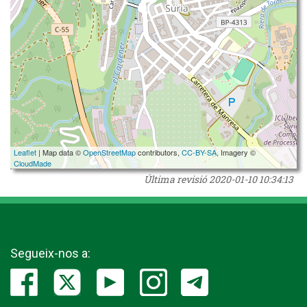
Leaflet
| Map data ©
OpenStreetMap
contributors,
CC-BY-SA
, Imagery ©
CloudMade
Última revisió
2020-01-10 10:34:13
Segueix-nos a: