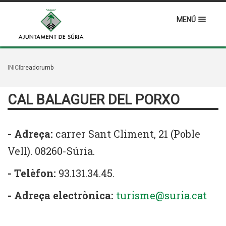
MENÚ
INICI
breadcrumb
CAL BALAGUER DEL PORXO
- Adreça:
carrer Sant Climent, 21 (Poble
Vell). 08260-Súria.
- Telèfon:
93.131.34.45.
- Adreça electrònica:
turisme@suria.cat