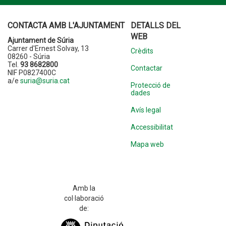
CONTACTA AMB L'AJUNTAMENT
DETALLS DEL
WEB
Ajuntament de Súria
Carrer d'Ernest Solvay, 13
Crèdits
08260 - Súria
Tel.
93 8682800
Contactar
NIF P0827400C
a/e
suria@suria.cat
Protecció de
dades
Avís legal
Accessibilitat
Mapa web
Amb la
col·laboració
de: