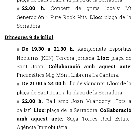
22.00 h.
Concert de grups locals: Mi
Generación i Pure Rock Hits.
Lloc:
plaça de la
Serradora.
Dimecres 9 de juliol
De 19.30 a 21.30 h.
Kampionats Esportius
Nocturns (KEN). Tercera jornada.
Lloc:
plaça de
Sant Joan.
Col·laboració amb aquest acte:
Pneumàtics Mig-Món i Llibreria La Cantina.
De 21.00 a 24.00 h.
Illa de vianants.
Lloc:
de la
plaça de Sant Joan a la plaça de la Serradora.
22.00 h.
Ball amb Joan Vilandeny: ‘Tots a
ballar’.
Lloc:
plaça de la Serradora.
Col·laboració
amb aquest acte:
Saga Torres Real Estate-
Agència Immobiliària.