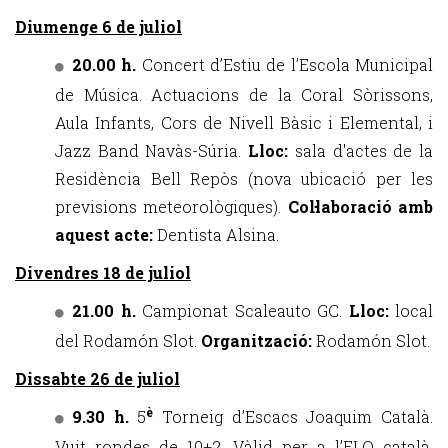
Diumenge 6 de juliol
20.00 h.
Concert d’Estiu de l’Escola Municipal
de Música. Actuacions de la Coral Sòrissons,
Aula Infants, Cors de Nivell Bàsic i Elemental, i
Jazz Band Navàs-Súria.
Lloc:
sala d'actes de la
Residència Bell Repòs (nova ubicació per les
previsions meteorològiques).
Col·laboració amb
aquest acte:
Dentista Alsina.
Divendres 18 de juliol
21.00 h.
Campionat Scaleauto GC.
Lloc:
local
del Rodamón Slot.
Organització:
Rodamón Slot.
Dissabte 26 de juliol
è
9.30 h.
5
Torneig d’Escacs Joaquim Català.
Vuit rondes de 10+2. Vàlid per a l’ELO català.