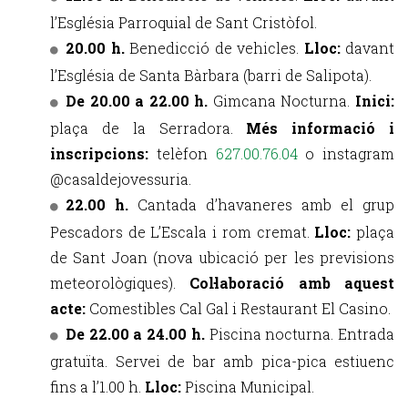
l’Església Parroquial de Sant Cristòfol.
20.00 h.
Benedicció de vehicles.
Lloc:
davant
l’Església de Santa Bàrbara (barri de Salipota).
De 20.00 a 22.00 h.
Gimcana Nocturna.
Inici:
plaça de la Serradora.
Més informació i
inscripcions:
telèfon
627.00.76.04
o instagram
@casaldejovessuria.
22.00 h.
Cantada d’havaneres amb el grup
Pescadors de L’Escala i rom cremat.
Lloc:
plaça
de Sant Joan (nova ubicació per les previsions
meteorològiques).
Col·laboració amb aquest
acte:
Comestibles Cal Gal i Restaurant El Casino.
De 22.00 a 24.00 h.
Piscina nocturna. Entrada
gratuïta. Servei de bar amb pica-pica estiuenc
fins a l’1.00 h.
Lloc:
Piscina Municipal.