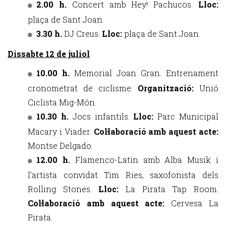
2.00 h.
Concert amb Hey! Pachucos.
Lloc:
plaça de Sant Joan.
3.30 h.
DJ Creus.
Lloc:
plaça de Sant Joan.
Dissabte 12 de juliol
10.00 h.
Memorial Joan Gran. Entrenament
cronometrat de ciclisme.
Organització:
Unió
Ciclista Mig-Món.
10.30 h.
Jocs infantils.
Lloc:
Parc Municipal
Macary i Viader.
Col·laboració amb aquest acte:
Montse Delgado.
12.00 h.
Flamenco-Latin amb Alba Musik i
l’artista convidat Tim Ries, saxofonista dels
Rolling Stones.
Lloc:
La Pirata Tap Room.
Col·laboració amb aquest acte:
Cervesa La
Pirata.