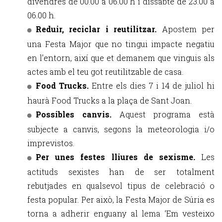
divendres de 00.00 a 06.00 h i dissabte de 23.00 a
06.00 h.
Reduir, reciclar i reutilitzar.
Apostem per
una Festa Major que no tingui impacte negatiu
en l’entorn, així que et demanem que vinguis als
actes amb el teu got reutilitzable de casa.
Food Trucks.
Entre els dies 7 i 14 de juliol hi
haurà Food Trucks a la plaça de Sant Joan.
Possibles canvis.
Aquest programa està
subjecte a canvis, segons la meteorologia i/o
imprevistos.
Per unes festes lliures de sexisme.
Les
actituds sexistes han de ser totalment
rebutjades en qualsevol tipus de celebració o
festa popular. Per això, la Festa Major de Súria es
torna a adherir enguany al lema ‘Em vesteixo