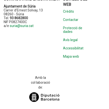
WEB
Ajuntament de Súria
Carrer d'Ernest Solvay, 13
Crèdits
08260 - Súria
Tel.
93 8682800
Contactar
NIF P0827400C
a/e
suria@suria.cat
Protecció de
dades
Avís legal
Accessibilitat
Mapa web
Amb la
col·laboració
de: