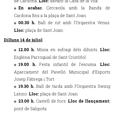
de Cardona.
Lloc:
davant la Casa de la Vila.
En acabar.
Cercavila amb la Banda de
Cardona fins a la plaça de Sant Joan.
00.30 h.
Ball de nit amb l’Orquestra Venus.
Lloc:
plaça de Sant Joan.
Dilluns 14 de juliol
12.00 h.
Missa en sufragi dels difunts.
Lloc:
Església Parroquial de Sant Cristòfol.
19.00 h.
Festa infantil de l’escuma.
Lloc:
Aparcament del Pavelló Municipal d’Esports
Josep Fàbrega i Tort.
19.30 h.
Ball de tarda amb l’Orquestra Swing
Latino.
Lloc:
plaça de Sant Joan.
23.00 h.
Castell de focs.
Lloc de llançament:
pont de Salipota.