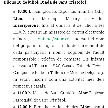
Dijous 10 de juliol. Diada de Sant Cristòfol
10.00 h.
Kampionats Esportius Infantils (KEI).
Lloc:
Parc Municipal Macary i Viader.
Inscripcions:
fins al dimarts 8 de juliol a les
12.00 h, enviant un missatge de correu electrònic
a l'adreça
jmontano@suria.cat
, indicant el nom
del grup, nom, cognom i data de naixement de
cada participant, i nom i cognom de l'adult
responsable i telèfon de contacte. Els infants
que van a L’Estiu a la SAS, Casal d’Estiu de Fedac,
Campus de Futbol i Tallers de Montse Delgado ja
hi estan inscrits com una activitat més dels
respectius casals.
11.00 h.
Missa de Sant Cristòfol.
Lloc:
Església
Parroquial de Sant Cristòfol.
12.00 h.
Benedicció de vehicles.
Lloc:
davant