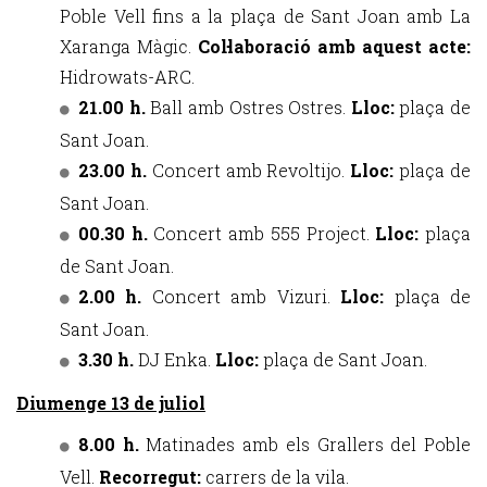
Poble Vell fins a la plaça de Sant Joan amb La
Xaranga Màgic.
Col·laboració amb aquest acte:
Hidrowats-ARC.
21.00 h.
Ball amb Ostres Ostres.
Lloc:
plaça de
Sant Joan.
23.00 h.
Concert amb Revoltijo.
Lloc:
plaça de
Sant Joan.
00.30 h.
Concert amb 555 Project.
Lloc:
plaça
de Sant Joan.
2.00 h.
Concert amb Vizuri.
Lloc:
plaça de
Sant Joan.
3.30 h.
DJ Enka.
Lloc:
plaça de Sant Joan.
Diumenge 13 de juliol
8.00 h.
Matinades amb els Grallers del Poble
Vell.
Recorregut:
carrers de la vila.